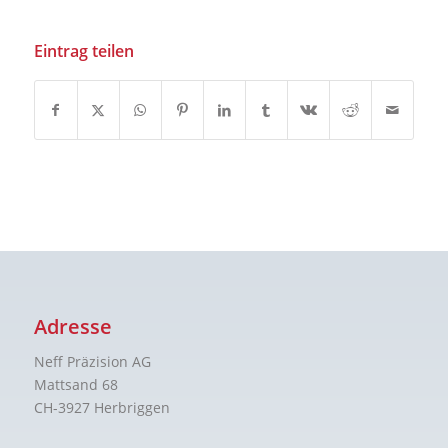
Eintrag teilen
Adresse
Neff Präzision AG
Mattsand 68
CH-3927 Herbriggen